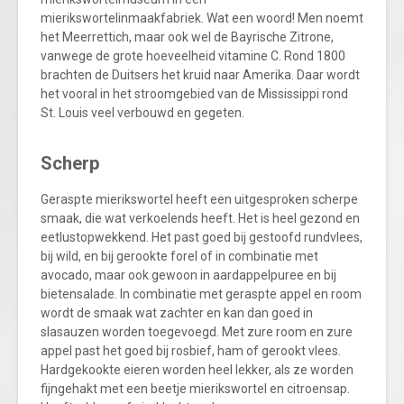
mierikswortelinmaakfabriek. Wat een woord! Men noemt
het Meerrettich, maar ook wel de Bayrische Zitrone,
vanwege de grote hoeveelheid vitamine C. Rond 1800
brachten de Duitsers het kruid naar Amerika. Daar wordt
het vooral in het stroomgebied van de Mississippi rond
St. Louis veel verbouwd en gegeten.
Scherp
Geraspte mierikswortel heeft een uitgesproken scherpe
smaak, die wat verkoelends heeft. Het is heel gezond en
eetlustopwekkend. Het past goed bij gestoofd rundvlees,
bij wild, en bij gerookte forel of in combinatie met
avocado, maar ook gewoon in aardappelpuree en bij
bietensalade. In combinatie met geraspte appel en room
wordt de smaak wat zachter en kan dan goed in
slasauzen worden toegevoegd. Met zure room en zure
appel past het goed bij rosbief, ham of gerookt vlees.
Hardgekookte eieren worden heel lekker, als ze worden
fijngehakt met een beetje mierikswortel en citroensap.