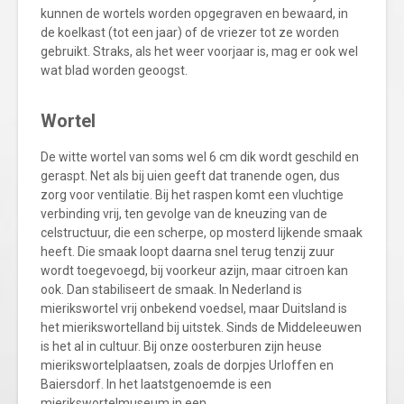
kunnen de wortels worden opgegraven en bewaard, in
de koelkast (tot een jaar) of de vriezer tot ze worden
gebruikt. Straks, als het weer voorjaar is, mag er ook wel
wat blad worden geoogst.
Wortel
De witte wortel van soms wel 6 cm dik wordt geschild en
geraspt. Net als bij uien geeft dat tranende ogen, dus
zorg voor ventilatie. Bij het raspen komt een vluchtige
verbinding vrij, ten gevolge van de kneuzing van de
celstructuur, die een scherpe, op mosterd lijkende smaak
heeft. Die smaak loopt daarna snel terug tenzij zuur
wordt toegevoegd, bij voorkeur azijn, maar citroen kan
ook. Dan stabiliseert de smaak. In Nederland is
mierikswortel vrij onbekend voedsel, maar Duitsland is
het mierikswortelland bij uitstek. Sinds de Middeleeuwen
is het al in cultuur. Bij onze oosterburen zijn heuse
mierikswortelplaatsen, zoals de dorpjes Urloffen en
Baiersdorf. In het laatstgenoemde is een
mierikswortelmuseum in een