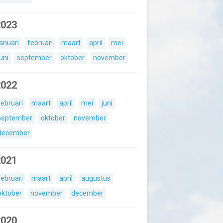
2023
januari
februari
maart
april
mei
juni
september
oktober
november
2022
februari
maart
april
mei
juni
september
oktober
november
december
2021
februari
maart
april
augustus
oktober
november
december
2020