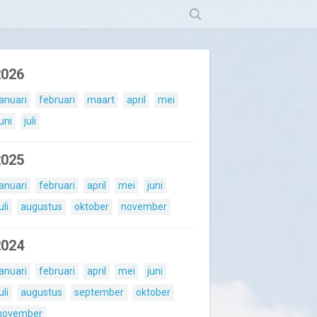
2026
januari
februari
maart
april
mei
juni
juli
2025
januari
februari
april
mei
juni
uli
augustus
oktober
november
2024
januari
februari
april
mei
juni
uli
augustus
september
oktober
november