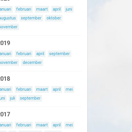
januari
februari
maart
april
juni
augustus
september
oktober
november
2019
januari
februari
april
september
november
december
2018
januari
februari
maart
april
mei
juni
juli
september
2017
januari
februari
maart
april
mei