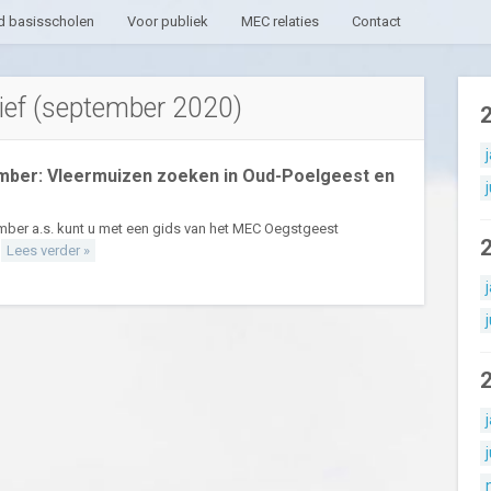
 basisscholen
Voor publiek
MEC relaties
Contact
ef (september 2020)
mber: Vleermuizen zoeken in Oud-Poelgeest en
ber a.s. kunt u met een gids van het MEC Oegstgeest
.
Lees verder »
j
j