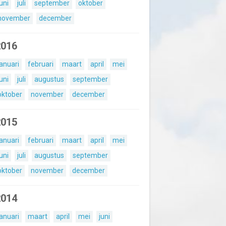
juni
juli
september
oktober
november
december
2016
januari
februari
maart
april
mei
juni
juli
augustus
september
oktober
november
december
2015
januari
februari
maart
april
mei
juni
juli
augustus
september
oktober
november
december
2014
januari
maart
april
mei
juni