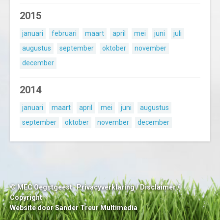
2015
januari
februari
maart
april
mei
juni
juli
augustus
september
oktober
november
december
2014
januari
maart
april
mei
juni
augustus
september
oktober
november
december
© MEC Oegstgeest
Privacyverklaring
/
Disclaimer
/
Copyright
Website door
Sander Treur Multimedia