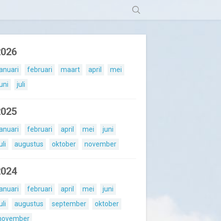
2026
januari
februari
maart
april
mei
juni
juli
2025
januari
februari
april
mei
juni
uli
augustus
oktober
november
2024
januari
februari
april
mei
juni
uli
augustus
september
oktober
november