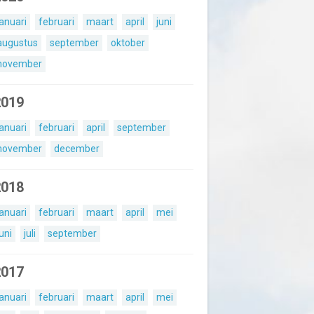
januari
februari
maart
april
juni
augustus
september
oktober
november
2019
januari
februari
april
september
november
december
2018
januari
februari
maart
april
mei
juni
juli
september
2017
januari
februari
maart
april
mei