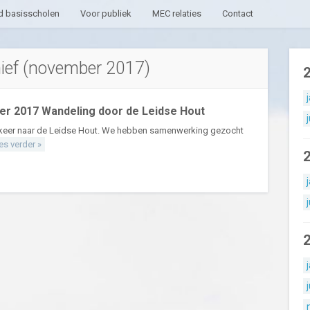
 basisscholen
Voor publiek
MEC relaties
Contact
ief (november 2017)
r 2017 Wandeling door de Leidse Hout
keer naar de Leidse Hout. We hebben samenwerking gezocht
es verder »
j
j