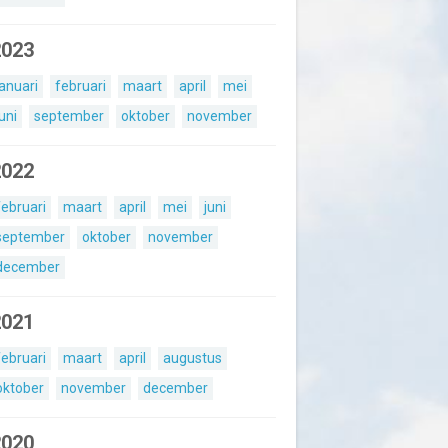
2023
januari
februari
maart
april
mei
juni
september
oktober
november
2022
februari
maart
april
mei
juni
september
oktober
november
december
2021
februari
maart
april
augustus
oktober
november
december
2020