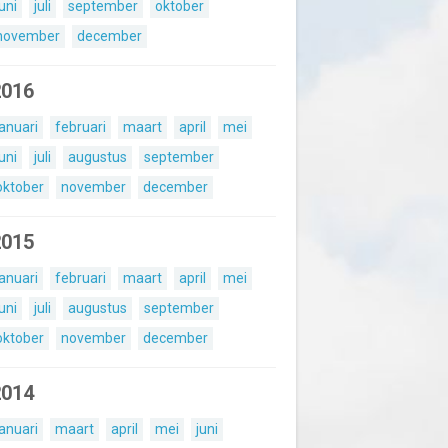
juni
juli
september
oktober
november
december
2016
januari
februari
maart
april
mei
juni
juli
augustus
september
oktober
november
december
2015
januari
februari
maart
april
mei
juni
juli
augustus
september
oktober
november
december
2014
januari
maart
april
mei
juni