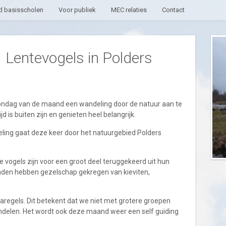
 basisscholen
Voor publiek
MEC relaties
Contact
 Lentevogels in Polders
zondag van de maand een wandeling door de natuur aan te
d is buiten zijn en genieten heel belangrijk.
eling gaat deze keer door het natuurgebied Polders
e vogels zijn voor een groot deel teruggekeerd uit hun
den hebben gezelschap gekregen van kieviten,
aregels. Dit betekent dat we niet met grotere groepen
ndelen. Het wordt ook deze maand weer een self guiding