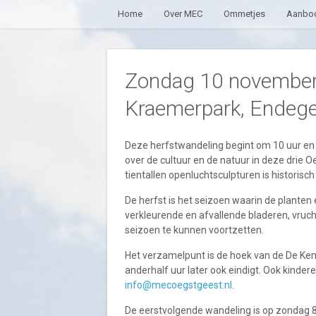
Home
Over MEC
Ommetjes
Aanbod
Zondag 10 november
Kraemerpark, Endege
Deze herfstwandeling begint om 10 uur en 
over de cultuur en de natuur in deze drie 
tientallen openluchtsculpturen is historisch
De herfst is het seizoen waarin de plante
verkleurende en afvallende bladeren, vruc
seizoen te kunnen voortzetten.
Het verzamelpunt is de hoek van de De K
anderhalf uur later ook eindigt. Ook kinder
info@mecoegstgeest.nl
.
De eerstvolgende wandeling is op zondag 