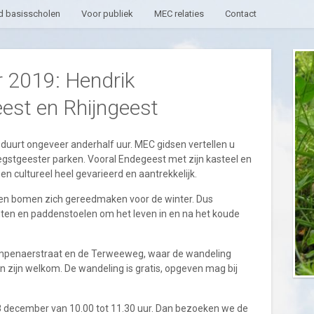
 basisscholen
Voor publiek
MEC relaties
Contact
 2019: Hendrik
est en Rhijngeest
duurt ongeveer anderhalf uur. MEC gidsen vertellen u
Oegstgeester parken. Vooral Endegeest met zijn kasteel en
 en cultureel heel gevarieerd en aantrekkelijk.
n en bomen zich gereedmaken voor de winter. Dus
hten en paddenstoelen om het leven in en na het koude
empenaerstraat en de Terweeweg, waar de wandeling
en zijn welkom. De wandeling is gratis, opgeven mag bij
8 december van 10.00 tot 11.30 uur. Dan bezoeken we de