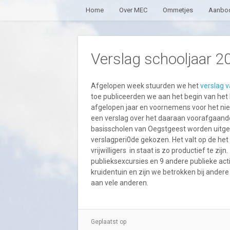
Home
Over MEC
Ommetjes
Aanbod
Verslag schooljaar 
Afgelopen week stuurden we het
verslag 
toe publiceerden we aan het begin van het
afgelopen jaar en voornemens voor het ni
een verslag over het daaraan voorafgaande
basisscholen van Oegstgeest worden uitgev
verslagperi0de gekozen. Het valt op de he
vrijwilligers in staat is zo productief te zi
publieksexcursies en 9 andere publieke ac
kruidentuin en zijn we betrokken bij and
aan vele anderen.
Geplaatst op