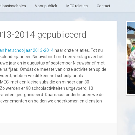
 basisscholen
Voor publiek
MEC relaties
Contact
2013-2014 gepubliceerd
van het schooljaar 2013-2014
naar onze relaties. Tot nu
 kalenderjaar een Nieuwsbrief met een verslag over het
euwe jaar en in augustus of september Nieuwsbrief met
 halfjaar. Omdat de meeste van onze activiteiten op de
oerd, hebben we dit keer het schooljaar als
t MEC met een kleine subsidie en minder dan 30
jn. Zo werden er 90 schoolactiviteiten uitgevoerd, 10
tiviteiten georganiseerd. Daarnaast onderhouden we de
ere evenementen en beiden we onderkomen en diensten