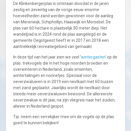
De Klinkenbergerplas is ontstaan doordat in de jaren
zestig en zeventig van de vorige eeuw enorme
hoeveelheden zand werden gewonnen voor de aanleg
van Merenwijk, Schiphollijn, Haaswijk en Morsebel. De
plas van 60 hectare is plaatselijk 30 meter diep. Het
wandelpad is in 2024 rond de plas aangelegd en de
gemeente Oegstgeest heeft er in 2017 en 2018 een
aantrekkelijk recreatiegebied van gemaakt.
In deze tijd van het jaar zien we veel ‘
wintergasten
’ op de
plas: trekvogels die in het hoge noorden broeden en
overwinteren in Nederland, zoals smienten,
wintertalingen en nonnetjes. Speciaal voor de
oeverzwaluwen is in 2019 een nestkast met 60 buizen
met zand geplaatst. Jaarlijks wordt de nestkast door
steeds meer oeverzwaluwen bewoond. De allereerste
oeverzwaluw is dit jaar, na zijn vliegreis naar het zuiden,
alweer in Nederland gespot.
Tip: neem een verrekijker mee om de vogels op de plas
goed te kunnen bekijken!