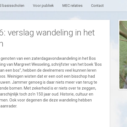
 basisscholen
Voor publiek
MEC relaties
Contact
: verslag wandeling in het
h
 genoten van een zaterdagavondwandeling in het Bos
ing van Margreet Wesseling, schrijfster van het boek ‘Bos
 van een bos”, hebben de deelnemers veel kunnen leren
 bos. Weinigen wisten dat er een ooit een bisschop had
ouwen. Jammer genoeg is daar niets meer van terug te
lende bomen. Met zekerheid is er niets over te zeggen,
hijnlijk toch zo’n 150 jaar oud. Historie, cultuur en
men. Ook voor degenen die deze wandeling hebben
 aanrader.