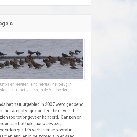
ogels
utto’s en kieviten, eind februari net terug in
derland uit het zuiden, in de Veerpolder.
nds het natuurgebied in 2007 werd geopend
m het aantal vogelsoorten die er wordt
zien toe tot ongeveer honderd. Ganzen en
nden zijn het hele jaar aanwezig,
nderden grutto’s verblijven er vooral in
art en april en in de zomer zijn er vaak