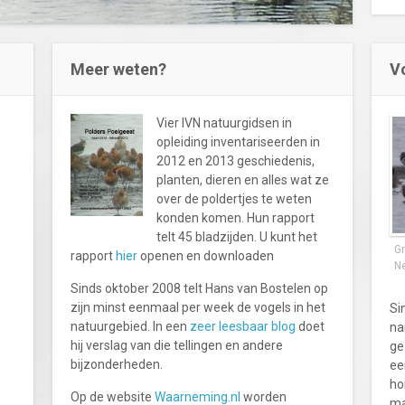
Meer weten?
V
Vier IVN natuurgidsen in
opleiding inventariseerden in
2012 en 2013 geschiedenis,
planten, dieren en alles wat ze
over de poldertjes te weten
konden komen. Hun rapport
telt 45 bladzijden. U kunt het
Gr
rapport
hier
openen en downloaden
Ne
Sinds oktober 2008 telt Hans van Bostelen op
zijn minst eenmaal per week de vogels in het
Si
natuurgebied. In een
zeer leesbaar blog
doet
na
hij verslag van die tellingen en andere
ge
bijzonderheden.
ee
ho
Op de website
Waarneming.nl
worden
ma