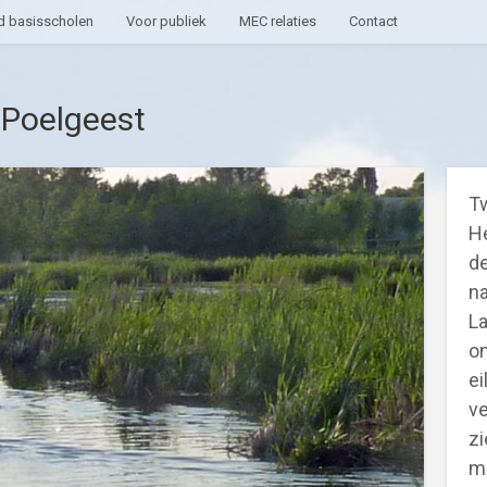
 basisscholen
Voor publiek
MEC relaties
Contact
 Poelgeest
Tw
He
de
na
L
on
ei
ve
zi
m