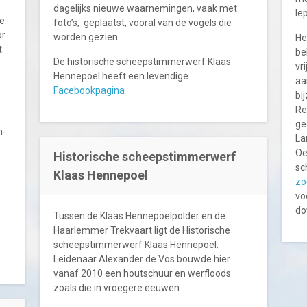
dagelijks nieuwe waarnemingen, vaak met
le
de
foto’s, geplaatst, vooral van de vogels die
or
worden gezien.
He
t
be
De historische scheepstimmerwerf Klaas
vr
Hennepoel heeft een levendige
aa
Facebookpagina
bi
Re
ge
n-
La
Oe
Historische scheepstimmerwerf
sc
Klaas Hennepoel
zo
vo
do
Tussen de Klaas Hennepoelpolder en de
Haarlemmer Trekvaart ligt de Historische
scheepstimmerwerf Klaas Hennepoel.
Leidenaar Alexander de Vos bouwde hier
vanaf 2010 een houtschuur en werfloods
zoals die in vroegere eeuwen